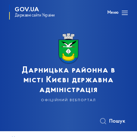
GOV.UA
Меню
Державні сайти України
Дарницька районна в
місті Києві державна
адміністрація
офіційний вебпортал
Пошук