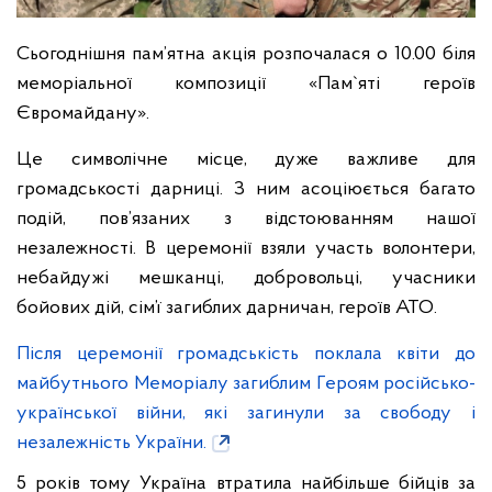
Сьогоднішня пам’ятна акція розпочалася о 10.00 біля
меморіальної композиції «Пам`яті героїв
Євромайдану».
Це символічне місце, дуже важливе для
громадськості дарниці. З ним асоціюється багато
подій, пов’язаних з відстоюванням нашої
незалежності. В церемонії взяли участь волонтери,
небайдужі мешканці, добровольці, учасники
бойових дій, сім’ї загиблих дарничан, героїв АТО.
Після церемонії громадськість поклала квіти до
майбутнього Меморіалу загиблим Героям російсько-
української війни, які загинули за свободу і
незалежність України.
5 років тому Україна втратила найбільше бійців за