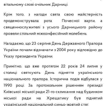
вітальному слові очільник Дарниці.
Крім того, з нагоди свята свою майстерність
продемонструвала рота Почесної варти, а
священнослужителі з усього Дарницького району
провели спільний міжконфесійний молебень.
Нагадаємо, що 23 серпня День Державного Прапора
України почали відзначати з 2004 року відповідно до
Указу президента України.
Примітно, що вже протягом 22 років 24 липня у
столиці святкують День підняття українського
національного прапора. Історична подія відбулася у
1990 році. За протокольним рішенням президії
Київської міської ради 21-го скликання над будинком
міської ради на Хрещатику був піднятий
український національний синьо-жовтий стяг.