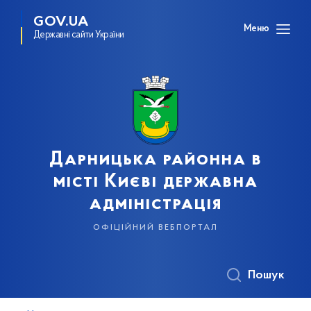
GOV.UA
Меню
Державні сайти України
Дарницька районна в
місті Києві державна
адміністрація
офіційний вебпортал
Пошук