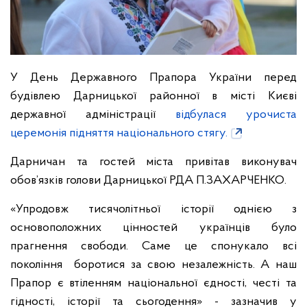
У День Державного Прапора України перед
будівлею Дарницької районної в місті Києві
державної адміністрації
відбулася урочиста
церемонія підняття національного стягу.
Дарничан та гостей міста привітав виконувач
обов’язків голови Дарницької РДА П.ЗАХАРЧЕНКО.
«Упродовж тисячолітньої історії однією з
основоположних цінностей українців було
прагнення свободи. Саме це спонукало всі
покоління боротися за свою незалежність. А наш
Прапор є втіленням національної єдності, честі та
гідності, історії та сьогодення» - зазначив у