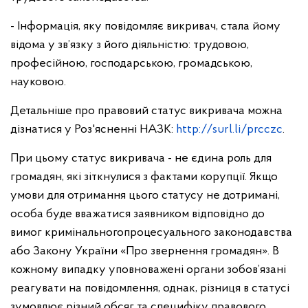
- Інформація, яку повідомляє викривач, стала йому
відома у зв’язку з його діяльністю: трудовою,
професійною, господарською, громадською,
науковою.
Детальніше про правовий статус викривача можна
дізнатися у Роз'ясненні НАЗК:
http://surl.li/prcczc
.
При цьому статус викривача - не єдина роль для
громадян, які зіткнулися з фактами корупції. Якщо
умови для отримання цього статусу не дотримані,
особа буде вважатися заявником відповідно до
вимог кримінальногопроцесуального законодавства
або Закону України «Про звернення громадян». В
кожному випадку уповноважені органи зобов’язані
реагувати на повідомлення, однак, різниця в статусі
зумовлює різний обсяг та специфіку правового