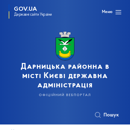
GOV.UA
Меню
Державні сайти України
Дарницька районна в
місті Києві державна
адміністрація
офіційний вебпортал
Пошук