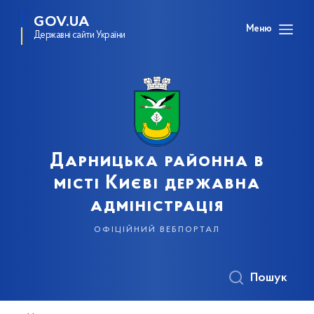
GOV.UA
Меню
Державні сайти України
Дарницька районна в
місті Києві державна
адміністрація
офіційний вебпортал
Пошук