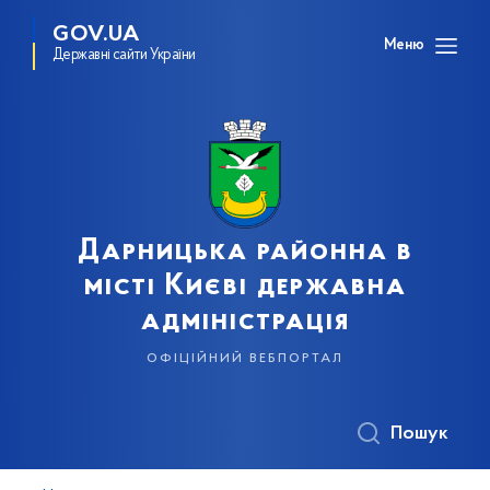
GOV.UA
Меню
Державні сайти України
Дарницька районна в
місті Києві державна
адміністрація
офіційний вебпортал
Пошук