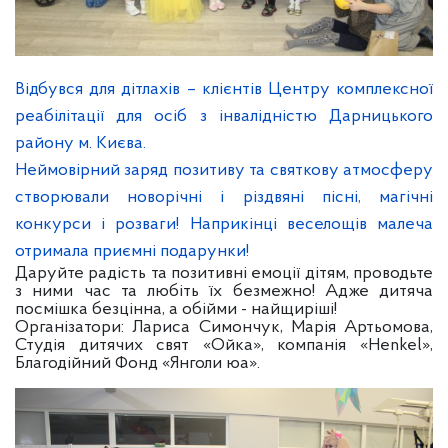
Відбувся для дітлахів – клієнтів Центру комплексної
реабілітації для осіб з інвалідністю Дарницького
району м. Києва.
Неймовірний заряд позитиву та святкову атмосферу
створювали новорічні і різдвяні пісні, магічні
конкурси і розваги! Наприкінці веселощів малеча
отримала приємні подарунки!
Даруйте радість та позитивні емоції дітям, проводьте
з ними час та любіть їх безмежно! Адже дитяча
посмішка безцінна, а обійми - найщиріші!
Організатори: Лариса Симончук, Марія Артьомова,
Студія дитячих свят «Ойка», компанія «Henkel»,
Благодійний Фонд «Янголи юа».