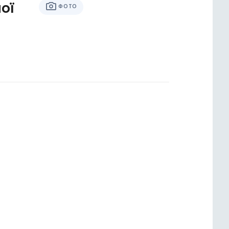
ої
ФОТО