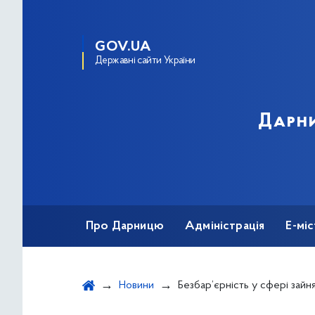
GOV.UA
Державні сайти України
Дарни
Про Дарницю
Адміністрація
Е-мі
Новини
Безбар’єрність у сфері зайнятості: можливо