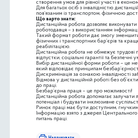
створення умов для рівної участі в економ
Для багатьох осіб з інвалідністю дистанц
пов’язаним із транспортом, фізичною дост
Що варто знати:
Дистанційна робота дозволяє виконувати 
роботодавця – з використанням інформаці
Такий формат роботи дає змогу зменшити
фізичних і транспортних бар’єрів та кра
реабілітацією.
Дистанційна робота не обмежує трудові пр
відпустки, соціальні гарантії та безпечні у
Вибір дистанційної форми роботи – це не п
який відповідає принципам безбар’єрност
Дискримінація за ознакою інвалідності з
Відмова у дистанційній роботі без об’єкт
до праці.
Безбар’єрна праця – це про можливості!
Дистанційна робота допомагає залучати л
потенціал і будувати інклюзивне суспільст
Ринок праці має бути доступним, гнучким 
Інформацію взято з джерел Центрального
питань праці.
Надрукувати