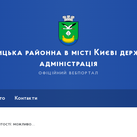
цька районна в місті Києві де
адміністрація
офіційний вебпортал
сто
Контакти
сті дистанційної роботи