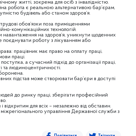
ічному житті, зокрема для осіб з інвалідністю.
ійна робота є реальною альтернативою бар’єрам,
упністю будівель або станом здоров’я.
трудові обов’язки поза приміщеннями
йно-комунікаційних технологій.
 навантаження на здоров’я, уникнути щоденних
ще поєднувати роботу з лікуванням або
ава: працівник має право на оплату праці,
мови праці.
оступка, а сучасний підхід до організації праці,
і та людиноцентричності.
аборонена.
ивних підстав може створювати бар’єри в доступі
юдей до ринку праці, зберігати професійний
во.
і відкритим для всіх – незалежно від обставин.
 міжрегіонального управління Державної служби з
Поділитися
Твітнути