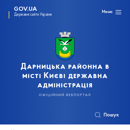
GOV.UA
Меню
Державні сайти України
Дарницька районна в
місті Києві державна
адміністрація
офіційний вебпортал
Пошук