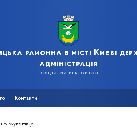
цька районна в місті Києві де
адміністрація
офіційний вебпортал
сто
Контакти
в (супергерої спротиву)