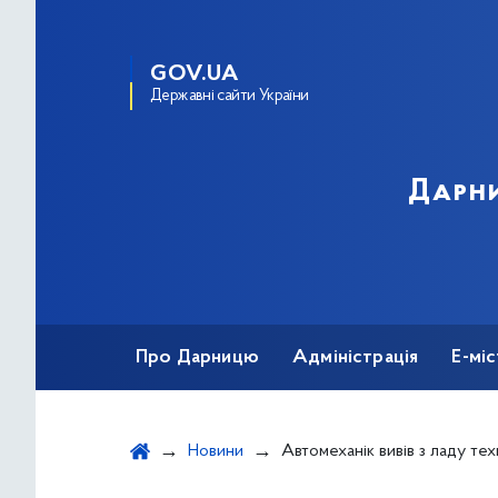
GOV.UA
Державні сайти України
Дарни
Про Дарницю
Адміністрація
Е-мі
Новини
Автомеханік вивів з ладу техніку окупанті