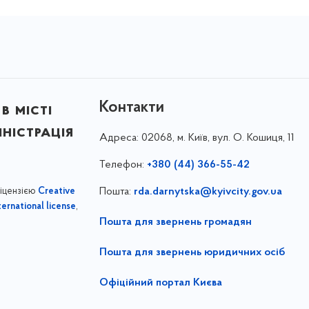
Контакти
в місті
ністрація
Адреса:
02068, м. Київ, вул. О. Кошиця, 11
Телефон:
+380 (44) 366-55-42
ліцензією
Пошта:
rda.darnytska@kyivcity.gov.ua
Creative
,
ernational license
Пошта для звернень громадян
Пошта для звернень юридичних осіб
Офіційний портал Києва