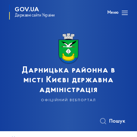
GOV.UA
Меню
Державні сайти України
Дарницька районна в
місті Києві державна
адміністрація
офіційний вебпортал
Пошук