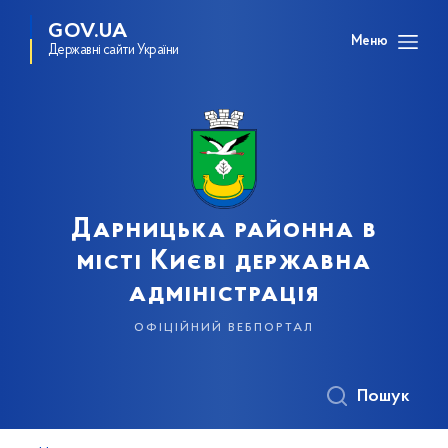
GOV.UA
Меню
Державні сайти України
Дарницька районна в
місті Києві державна
адміністрація
офіційний вебпортал
Пошук