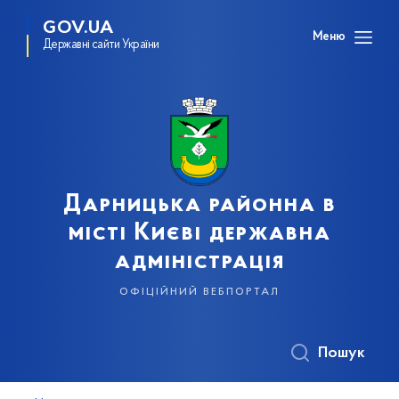
GOV.UA
Меню
Державні сайти України
Дарницька районна в
місті Києві державна
адміністрація
офіційний вебпортал
Пошук