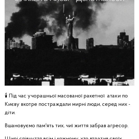
🕯 Під час учорашньої масованої ракетної атаки по
Києву вкотре постраждали мирні люди, серед них -
діти.
Вшановуємо пам'ять тих, чиї життя забрав агресор.
Щирі співчуття всім і кожному, хто втратив своїх