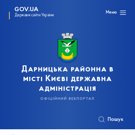
GOV.UA
Меню
Державні сайти України
Дарницька районна в
місті Києві державна
адміністрація
офіційний вебпортал
Пошук