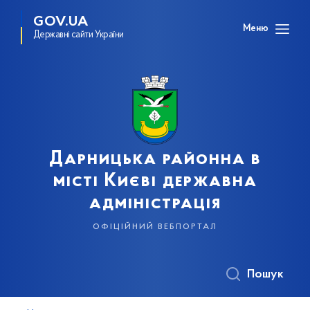
GOV.UA
Меню
Державні сайти України
Дарницька районна в
місті Києві державна
адміністрація
офіційний вебпортал
Пошук