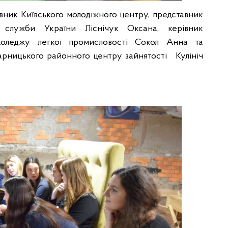
ник Київського молодіжного центру, представник
 служби України Ліснічук Оксана, керівник
 коледжу легкої промисловості Сокол Анна та
арницького районного центру зайнятості Кулініч