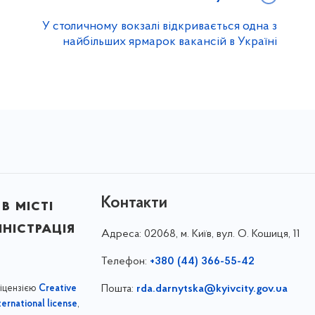
У столичному вокзалі відкривається одна з
найбільших ярмарок вакансій в Україні
Контакти
в місті
ністрація
Адреса:
02068, м. Київ, вул. О. Кошиця, 11
Телефон:
+380 (44) 366-55-42
ліцензією
Пошта:
rda.darnytska@kyivcity.gov.ua
Creative
,
ernational license