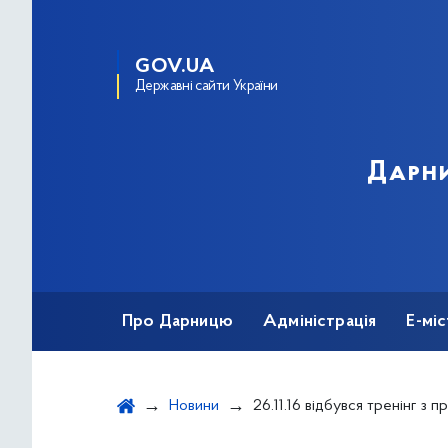
GOV.UA
Державні сайти України
Дарни
Про Дарницю
Адміністрація
Е-мі
Новини
26.11.16 відбувся тренінг з профорієнтації для учнів 