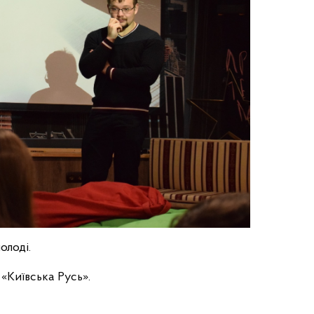
олоді.
ї «Київська Русь».