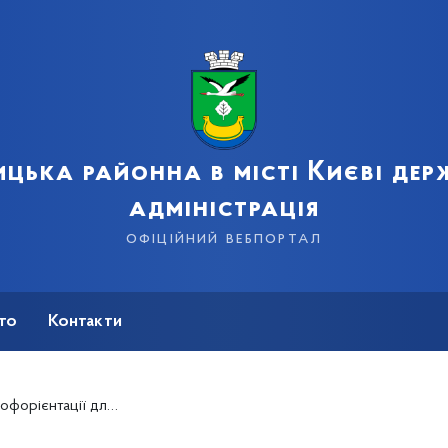
цька районна в місті Києві де
адміністрація
офіційний вебпортал
сто
Контакти
9-11 класів « Візьми і знайди»