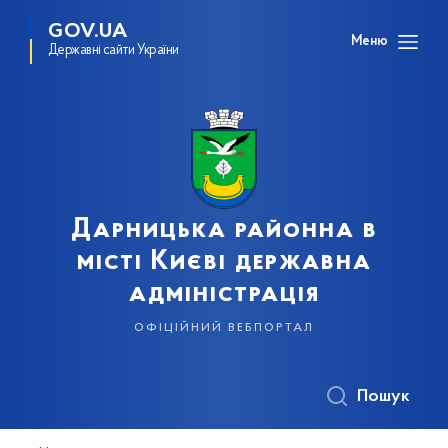
GOV.UA
Меню
Державні сайти України
Дарницька районна в
місті Києві державна
адміністрація
офіційний вебпортал
Пошук