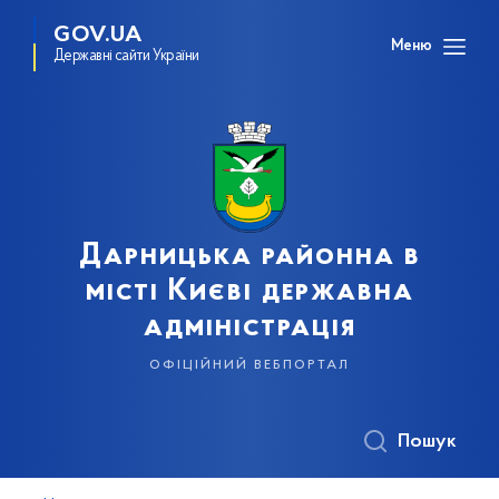
GOV.UA
Меню
Державні сайти України
Дарницька районна в
місті Києві державна
адміністрація
офіційний вебпортал
Пошук