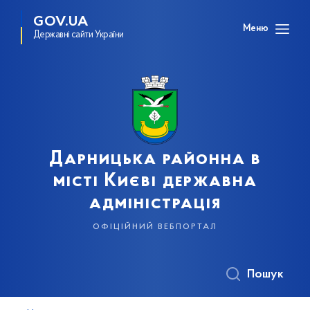
GOV.UA
Меню
Державні сайти України
Дарницька районна в
місті Києві державна
адміністрація
офіційний вебпортал
Пошук