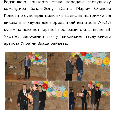
Родзинкою концерту стала передача заступнику
командира батальйону «Свята Марія» Олексію
Кошевцю сувенірів, малюнків та листів-підтримки від
вихованців клубів для передачі бійцям в зоні АТО.А
кульмінацією концертної програми стала пісня «В
Україну закоханий я!» у виконанні заслуженого
артиста України Влада Зайцева.