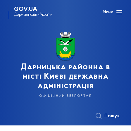
GOV.UA
Меню
Державні сайти України
Дарницька районна в
місті Києві державна
адміністрація
офіційний вебпортал
Пошук