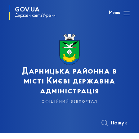
GOV.UA
Меню
Державні сайти України
Дарницька районна в
місті Києві державна
адміністрація
офіційний вебпортал
Пошук