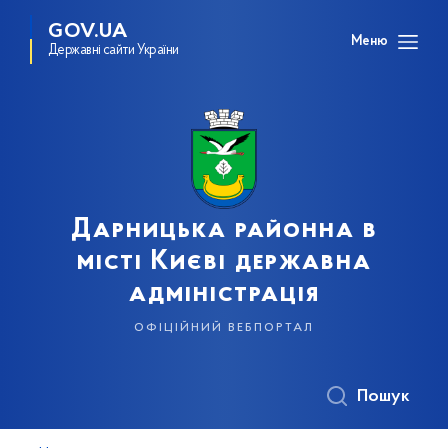
GOV.UA
Меню
Державні сайти України
Дарницька районна в
місті Києві державна
адміністрація
офіційний вебпортал
Пошук