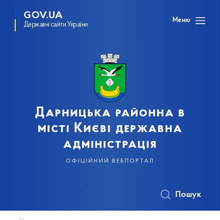
GOV.UA
Меню
Державні сайти України
Дарницька районна в
місті Києві державна
адміністрація
офіційний вебпортал
Пошук