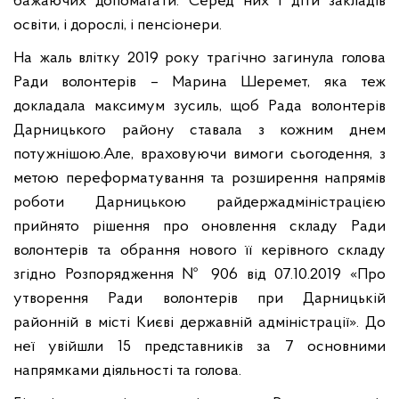
бажаючих допомагати. Серед них і діти закладів
освіти, і дорослі, і пенсіонери.
На жаль влітку 2019 року трагічно загинула голова
Ради волонтерів – Марина Шеремет, яка теж
докладала максимум зусиль, щоб Рада волонтерів
Дарницького району ставала з кожним днем
потужнішою.
Але, враховуючи вимоги сьогодення, з
метою переформатування та розширення напрямів
роботи Дарницькою райдержадміністрацією
прийнято рішення про оновлення складу Ради
волонтерів та обрання нового її керівного складу
згідно Розпорядження № 906 від 07.10.2019 «Про
утворення Ради волонтерів при Дарницькій
районній в місті Києві державній адміністрації». До
неї увійшли 15 представників за 7 основними
напрямками діяльності та голова.