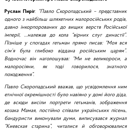
Руслан Пиріг
:
“Павло Скоропадський – представник
одного з найбільш шляхетних малоросійських родів,
давно інкорпорованих до вищих верств Російської
імперії, ...належав до кола “вірних слуг династії”.
Пізніше у спогадах гетьман прямо писав: “Моя вся
сім’я була глибоко віддана російським царям”.
Водночас він наголошував: “Ми не великороси, а
малоросіяни, як тоді говорилося, знатного
походження”.
Павло Скоропадський вважав, що усвідомлення ним
етнічної окремішності було навіяно у домі його діда,
де всюди висіли портрети гетьманів, зображення
козака Мамая, постійно співали українських пісень,
бандуристи виконували думи, виписувався журнал
“Киевская старина”, читалися й обговорювалися