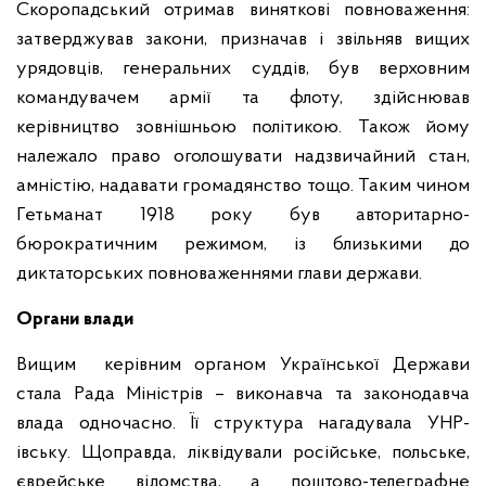
Скоропадський отримав виняткові повноваження:
затверджував закони, призначав і звільняв вищих
урядовців, генеральних суддів, був верховним
командувачем армії та флоту, здійснював
керівництво зовнішньою політикою. Також йому
належало право оголошувати надзвичайний стан,
амністію, надавати громадянство тощо. Таким чином
Гетьманат 1918 року був авторитарно-
бюрократичним режимом, із близькими до
диктаторських повноваженнями глави держави.
Органи влади
Вищим керівним органом Української Держави
стала Рада Міністрів – виконавча та законодавча
влада одночасно. Її структура нагадувала УНР-
івську. Щоправда, ліквідували російське, польське,
єврейське відомства, а поштово-телеграфне