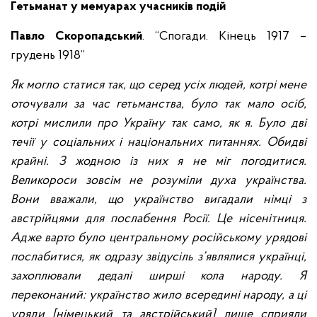
Гетьманат у мемуарах учасників подій
Павло
Скоропадський
. “Спогади. Кінець 1917 –
грудень 1918”
Як могло статися так, що серед усіх людей, котрі мене
оточували за час гетьманства, було так мало осіб,
котрі мислили про Україну так само, як я. Було дві
течії у соціальних і національних питаннях. Обидві
крайні. З жодною із них я не міг погодитися.
Великороси зовсім не розуміли духа українства.
Вони вважали, що українство вигадали німці з
австрійцями для послабення Росії. Це нісенітниця.
Адже варто було центральному російському урядові
послабитися, як одразу звідусіль з’являлися українці,
захоплювали дедалі ширші кола народу. Я
переконаний: українство жило всередині народу, а ці
уряди [німецький та австрійський] лише сприяли