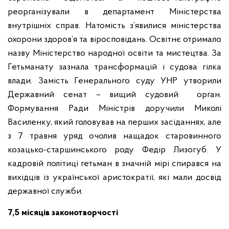
реорганізували в департамент Міністерства
внутрішніх справ. Натомість з’явилися міністерства
охорони здоров’я та віросповідань. Освітнє отримало
назву Міністерство народної освіти та мистецтва. За
Гетьманату зазнала трансформацій і судова гілка
влади. Замість Генерального суду УНР утворили
Державний сенат – вищий судовий орган.
Формування Ради Міністрів доручили Миколі
Василенку, який головував на перших засіданнях, але
з 7 травня уряд очолив нащадок старовинного
козацько-старшинського роду Федір Лизогуб. У
кадровій політиці гетьман в значній мірі спирався на
вихідців із української аристократії, які мали досвід
державної служби.
7,5 місяців законотворчості