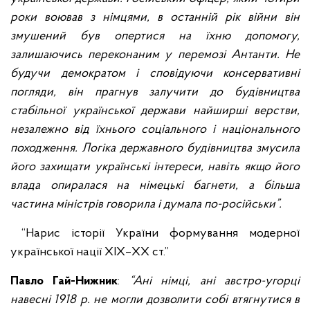
роки воював з німцями, в останній рік війни він
змушений був опертися на їхню допомогу,
залишаючись переконаним у перемозі Антанти. Не
будучи демократом і сповідуючи консервативні
погляди, він прагнув залучити до будівництва
стабільної української держави найширші верстви,
незалежно від їхнього соціального і національного
походження. Логіка державного будівництва змусила
його захищати українські інтереси, навіть якщо його
влада опиралася на німецькі багнети, а більша
частина міністрів говорила і думала по-російськи”.
“Нарис історії України формування модерної
української нації XIX–XX ст.”
Павло Гай-Нижник
:
“Ані німці, ані австро-угорці
навесні 1918 р. не могли дозволити собі втягнутися в