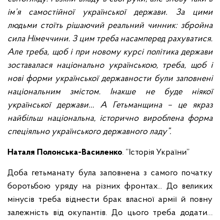
ім’я самостійної української держави. За цими
людьми стоїть рішаючий реальний чинник: збройна
сила Німеччини. З цим треба насамперед рахуватися.
Але треба, щоб і при новому курсі політика держави
зоставалася національно українською, треба, щоб і
нові форми української державности були заповнені
національним змістом. Інакше не буде ніякої
української держави… А Гетьманщина – це якраз
найбільш національна, історично вироблена форма
спеціяльно українського державного ладу”.
Наталя Полонська-Василенко
. “Історія України”
Доба гетьманату була заповнена з самого початку
боротьбою уряду на різних фронтах... До великих
мінусів треба віднести брак власної армії й повну
залежність від окупантів. До цього треба додати…