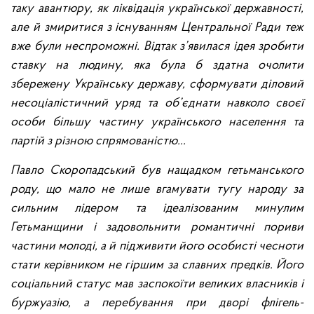
таку авантюру, як ліквідація української державності,
але й змиритися з існуванням Центральної Ради теж
вже були неспроможні. Відтак з’явилася ідея зробити
ставку на людину, яка була б здатна очолити
збережену Українську державу, сформувати діловий
несоціалістичний уряд та об’єднати навколо своєї
особи більшу частину українського населення та
партій з різною спрямованістю...
Павло Скоропадський був нащадком гетьманського
роду, що мало не лише вгамувати тугу народу за
сильним лідером та ідеалізованим минулим
Гетьманщини і задовольнити романтичні пориви
частини молоді, а й підживити його особисті чесноти
стати керівником не гіршим за славних предків. Його
соціальний статус мав заспокоїти великих власників і
буржуазію, а перебування при дворі флігель-