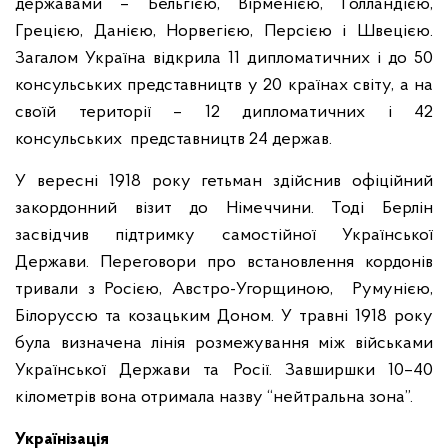
державами – Бельгією, Вірменією, Голландією,
Грецією, Данією, Норвегією, Персією і Швецією.
Загалом Україна відкрила 11 дипломатичних і до 50
консульських представництв у 20 країнах світу, а на
своїй території – 12 дипломатичних і 42
консульських представництв 24 держав.
У вересні 1918 року гетьман здійснив офіційний
закордонний візит до Німеччини. Тоді Берлін
засвідчив підтримку самостійної Української
Держави. Переговори про встановлення кордонів
тривали з Росією, Австро-Угорщиною, Румунією,
Білоруссю та козацьким Доном. У травні 1918 року
була визначена лінія розмежування між військами
Української Держави та Росії. Завширшки 10–40
кілометрів вона отримала назву “нейтральна зона”.
Українізація