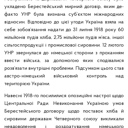
укладено Берестейський мирний договір, яким де-
факто УНР була визнана суб’єктом міжнародних
відносин. Відповідно до цієї угоди Україна взяла на
себе зобов’язання надати до 31 липня 1918 року 60
мільйонів пудів хліба, 2,75 мільйони пудів м’яса, іншої
сільгосппродукції і промислової сировини. 12 лютого
УНР звернулася до німецької сторони з проханням
ввести війська, за допомогою яких сподівалися
розв’язати внутрішні проблеми. Підсумком цього став
австро-німецький військовий контроль над
територією України.
Навесні 1918-го посилилися опозиційні настрої щодо
Центральної Ради. Невиконання Україною умов
Берестейського договору щодо поставок хліба й
сировини державам Четверного союзу викликали
невдоволення і роздратування німецького