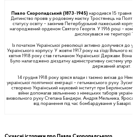
Павло Скоропадський (1873
–
1945)
народився 15 травня 187
Дитинство провів у родовому маєтку Тростянець на Полтав
статусу освіту – закінчив Петербурзький пажеський корпус. Б
нагороджений орденом Святого Георгія. У 1916 році – коман
дислокувався не території Ук
Із початком Української революції активно долучився до укра
Українського корпусу. У жовтні 1917 року на з’їзді Вільного ко
квітня 1918 року став гетьманом Української Держави. Вона з
Було налагоджено дієздатну адміністративну систему управлі
державний апарат.
14 грудня 1918 року зрікся влади і таємно виїхав до Нім
української політичної еміграції – гетьманського руху. Зусил
створено Український науковий інститут при Берлінському у
війни допомагав звільненню з німецьких таборів українсь
визвольного руху Степана Бандери, Андрія Мельника, Ярослав
від поранення під час бомбардування у Баварії. 
Сучасні історики про Павла Скоропадського