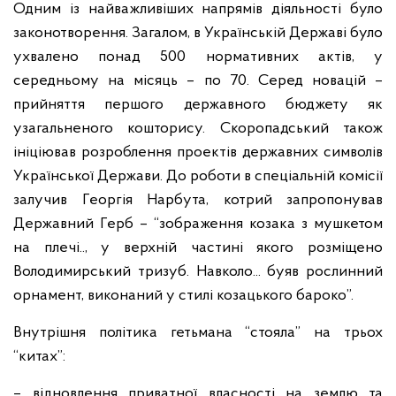
Одним із найважливіших напрямів діяльності було
законотворення. Загалом, в Українській Державі було
ухвалено понад 500 нормативних актів, у
середньому на місяць – по 70. Серед новацій –
прийняття першого державного бюджету як
узагальненого кошторису. Скоропадський також
ініціював розроблення проектів державних символів
Української Держави. До роботи в спеціальній комісії
залучив Георгія Нарбута, котрий запропонував
Державний Герб – “зображення козака з мушкетом
на плечі.., у верхній частині якого розміщено
Володимирський тризуб. Навколо... буяв рослинний
орнамент, виконаний у стилі козацького бароко”.
Внутрішня політика гетьмана “стояла” на трьох
“китах”:
– відновлення приватної власності на землю та