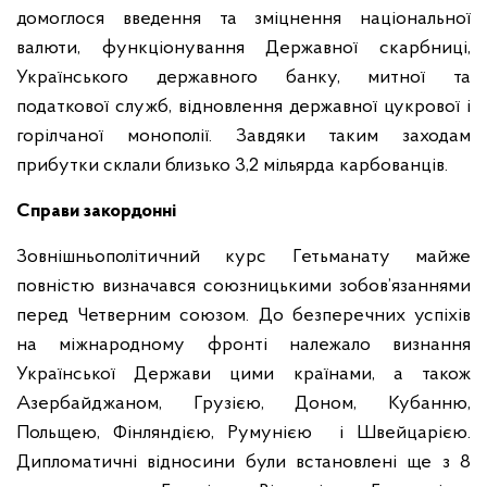
домоглося введення та зміцнення національної
валюти, функціонування Державної скарбниці,
Українського державного банку, митної та
податкової служб, відновлення державної цукрової і
горілчаної монополії. Завдяки таким заходам
прибутки склали близько 3,2 мільярда карбованців.
Справи закордонні
Зовнішньополітичний курс Гетьманату майже
повністю визначався союзницькими зобов’язаннями
перед Четверним союзом. До безперечних успіхів
на міжнародному фронті належало визнання
Української Держави цими країнами, а також
Азербайджаном, Грузією, Доном, Кубанню,
Польщею, Фінляндією, Румунією і Швейцарією.
Дипломатичні відносини були встановлені ще з 8