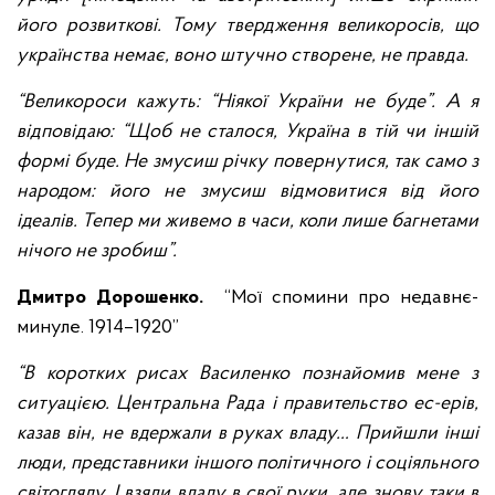
його розвиткові. Тому твердження великоросів, що
українства немає, воно штучно створене, не правда.
“Великороси кажуть: “Ніякої України не буде”. А я
відповідаю: “Щоб не сталося, Україна в тій чи іншій
формі буде. Не змусиш річку повернутися, так само з
народом: його не змусиш відмовитися від його
ідеалів. Тепер ми живемо в часи, коли лише багнетами
нічого не зробиш”.
Дмитро Дорошенко.
“Мої спомини про недавнє-
минуле. 1914–1920”
“В коротких рисах Василенко познайомив мене з
ситуацією. Центральна Рада і правительство ес-ерів,
казав він, не вдержали в руках владу… Прийшли інші
люди, представники іншого політичного і соціяльного
світогляду. І взяли владу в свої руки, але знову таки в