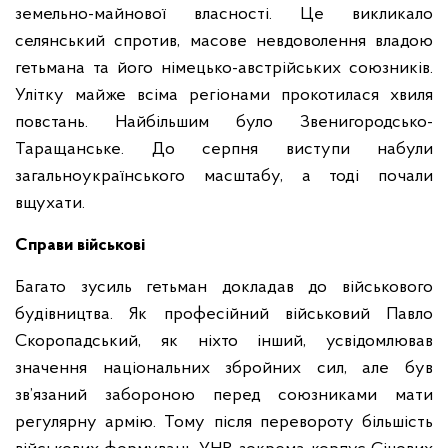
земельно-майнової власності. Це викликало
селянський спротив, масове невдоволення владою
гетьмана та його німецько-австрійських союзників.
Улітку майже всіма регіонами прокотилася хвиля
повстань. Найбільшим було Звенигородсько-
Таращанське. До серпня виступи набули
загальноукраїнського масштабу, а тоді почали
вщухати.
Справи військові
Багато зусиль гетьман докладав до військового
будівництва. Як професійний військовий Павло
Скоропадський, як ніхто інший, усвідомлював
значення національних збройних сил, але був
зв’язаний забороною перед союзниками мати
регулярну армію. Тому після перевороту більшість