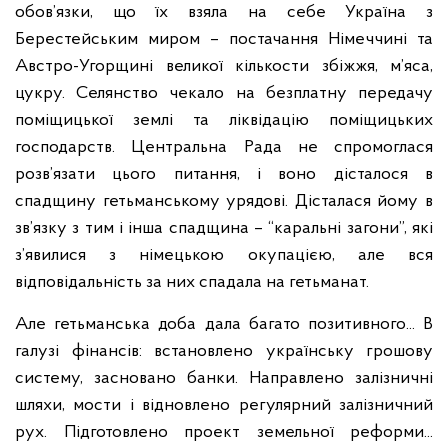
обов’язки, що їх взяла на себе Україна з
Берестейським миром – постачання Німеччині та
Австро-Угорщині великої кількости збіжжя, м’яса,
цукру. Селянство чекало на безплатну передачу
поміщицької землі та ліквідацію поміщицьких
господарств. Центральна Рада не спромоглася
розв’язати цього питання, і воно дісталося в
спадщину гетьманському урядові. Дісталася йому в
зв’язку з тим і інша спадщина – “каральні загони”, які
з’явилися з німецькою окупацією, але вся
відповідальність за них спадала на гетьманат.
Але гетьманська доба дала багато позитивного... В
галузі фінансів: встановлено українську грошову
систему, засновано банки. Направлено залізничні
шляхи, мости і відновлено регулярний залізничний
рух. Підготовлено проект земельної реформи...