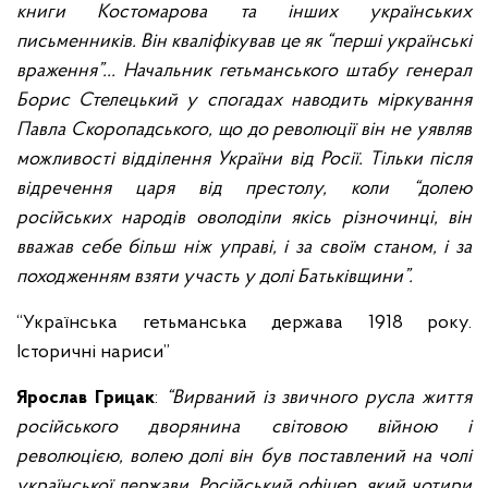
книги Костомарова та інших українських
письменників. Він кваліфікував це як “перші українські
враження”... Начальник гетьманського штабу генерал
Борис Стелецький у спогадах наводить міркування
Павла Скоропадського, що до революції він не уявляв
можливості відділення України від Росії. Тільки після
відречення царя від престолу, коли “долею
російських народів оволоділи якісь різночинці, він
вважав себе більш ніж управі, і за своїм станом, і за
походженням взяти участь у долі Батьківщини”.
“Українська гетьманська держава 1918 року.
Історичні нариси”
Ярослав Грицак
:
“Вирваний із звичного русла життя
російського дворянина світовою війною і
революцією, волею долі він був поставлений на чолі
української держави. Російський офіцер, який чотири