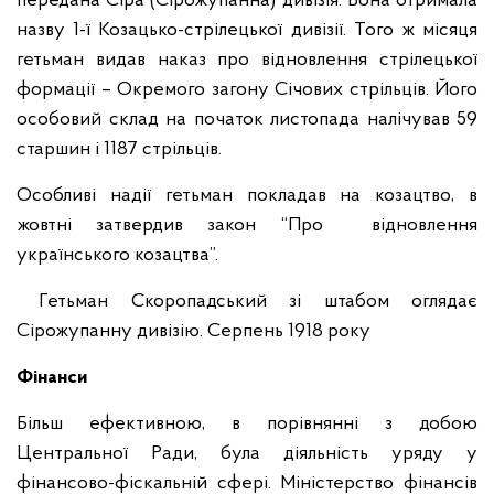
передана Сіра (Сірожупанна) дивізія. Вона отримала
назву 1-ї Козацько-стрілецької дивізії. Того ж місяця
гетьман видав наказ про відновлення стрілецької
формації – Окремого загону Січових стрільців. Його
особовий склад на початок листопада налічував 59
старшин і 1187 стрільців.
Особливі надії гетьман покладав на козацтво, в
жовтні затвердив закон “Про відновлення
українського козацтва”.
Гетьман Скоропадський зі штабом оглядає
Сірожупанну дивізію. Серпень 1918 року
Фінанси
Більш ефективною, в порівнянні з добою
Центральної Ради, була діяльність уряду у
фінансово-фіскальній сфері. Міністерство фінансів