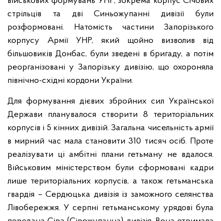
військових формувань УНР, зокрема корпус Січових
стрільців та дві Синьожупанні дивізії були
розформовані. Натомість частини Запорізького
корпусу Армії УНР, який щойно визволив від
більшовиків Донбас, були зведені в бригаду, а потім
реорганізовані у Запорізьку дивізію, що охороняла
північно-східні кордони України.
Для формування дієвих збройних сил Української
Держави планувалося створити 8 територіальних
корпусів і 5 кінних дивізій. Загальна чисельність армії
в мирний час мала становити 310 тисяч осіб. Проте
реалізувати ці амбітні плани гетьману не вдалося.
Військовим міністерством були сформовані кадри
лише територіальних корпусів, а також гетьманська
гвардія – Сердюцька дивізія із заможного селянства
Лівобережжя. У серпні гетьманському урядові була