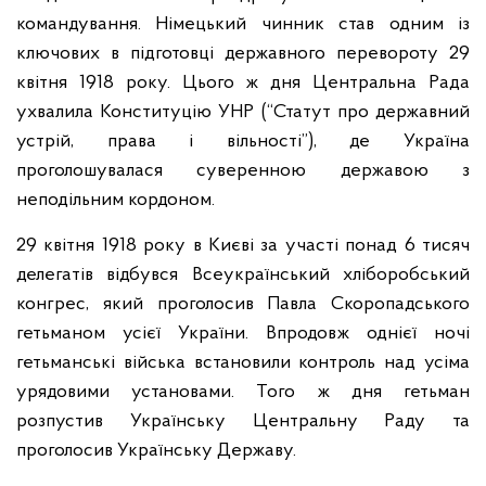
командування. Німецький чинник став одним із
ключових в підготовці державного перевороту 29
квітня 1918 року. Цього ж дня Центральна Рада
ухвалила Конституцію УНР (“Статут про державний
устрій, права і вільності”), де Україна
проголошувалася суверенною державою з
неподільним кордоном.
29 квітня 1918 року в Києві за участі понад 6 тисяч
делегатів відбувся Всеукраїнський хліборобський
конгрес, який проголосив Павла Скоропадського
гетьманом усієї України. Впродовж однієї ночі
гетьманські війська встановили контроль над усіма
урядовими установами. Того ж дня гетьман
розпустив Українську Центральну Раду та
проголосив Українську Державу.