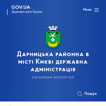
GOV.UA
Меню
Державні сайти України
Дарницька районна в
місті Києві державна
адміністрація
офіційний вебпортал
Пошук