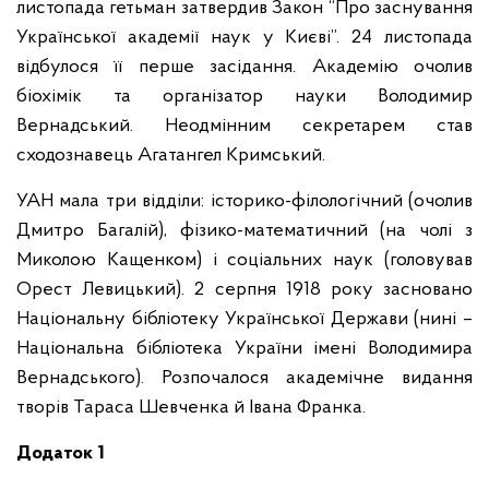
листопада гетьман затвердив Закон “Про заснування
Української академії наук у Києві”. 24 листопада
відбулося її перше засідання. Академію очолив
біохімік та організатор науки Володимир
Вернадський. Неодмінним секретарем став
сходознавець Агатангел Кримський.
УАН мала три відділи: історико-філологічний (очолив
Дмитро Багалій), фізико-математичний (на чолі з
Миколою Кащенком) і соціальних наук (головував
Орест Левицький). 2 серпня 1918 року засновано
Національну бібліотеку Української Держави (нині –
Національна бібліотека України імені Володимира
Вернадського). Розпочалося академічне видання
творів Тараса Шевченка й Івана Франка.
Додаток 1