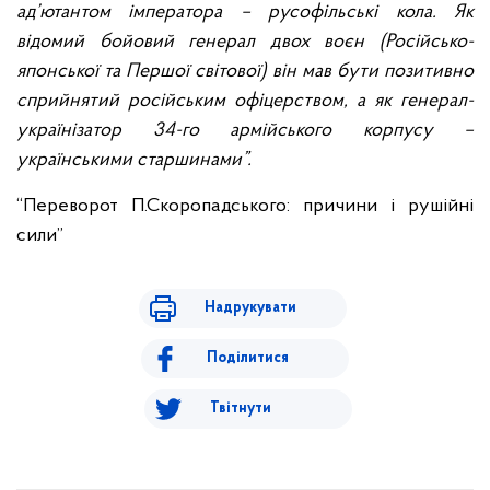
ад’ютантом імператора – русофільські кола. Як
відомий бойовий генерал двох воєн (Російсько-
японської та Першої світової) він мав бути позитивно
сприйнятий російським офіцерством, а як генерал-
українізатор 34-го армійського корпусу –
українськими старшинами”.
“Переворот П.Скоропадського: причини і рушійні
сили”
Надрукувати
Поділитися
Твітнути