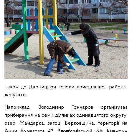
Також до Дарницької толоки приєднались районні
депутати.
Наприклад, Володимир Гончаров організував
прибирання на семи ділянках одинадцятого округу:
озері Жандарка, затоці Берковщина, території на
Анни Ахматової, 43, Здолбунівській, 3А, Княжому