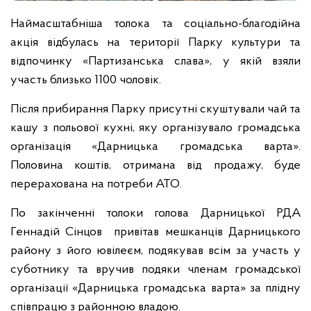
Наймасштабніша толока та соціально-благодійна
акція відбулась на території Парку культури та
відпочинку «Партизанська слава», у якій взяли
участь близько 1100 чоловік.
Після прибирання Парку присутні скуштували чай та
кашу з польової кухні, яку організувало громадська
організація «Дарницька громадська варта».
Половина коштів, отримана від продажу, буде
перерахована на потреби АТО.
По закінченні толоки голова Дарницької РДА
Геннадій Сінцов привітав мешканців Дарницького
району з його ювілеєм, подякував всім за участь у
суботнику та вручив подяки членам громадської
організації «Дарницька громадська варта» за плідну
співпрацю з районною владою.