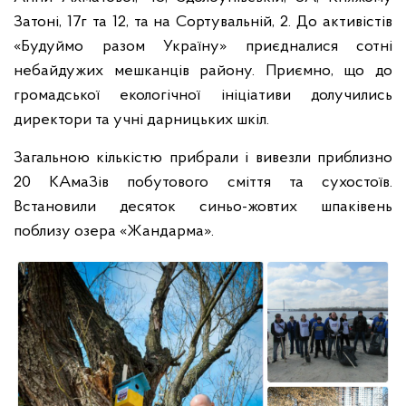
Затоні, 17г та 12, та на Сортувальній, 2. До активістів
«Будуймо разом Україну» приєдналися сотні
небайдужих мешканців району. Приємно, що до
громадської екологічної ініціативи долучились
директори та учні дарницьких шкіл.
Загальною кількістю прибрали і вивезли приблизно
20 КАмаЗів побутового сміття та сухостоїв.
Встановили десяток синьо-жовтих шпаківень
поблизу озера «Жандарма».