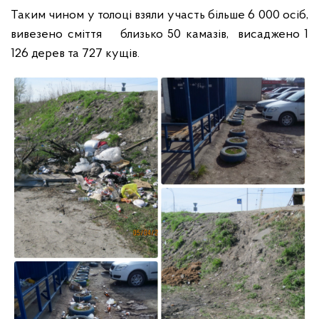
Таким чином у толоці взяли участь більше 6 000 осіб,
вивезено сміття близько 50 камазів, висаджено 1
126 дерев та 727 кущів.