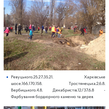
Ревуцького,25,27,35,21, Харківське
шосе,166,170,158, Тростянецька,2,6,8,
Вербицького,4,8, Декабристів,12/37,6,8 -
Фарбування бордюрного каменю та дерев.