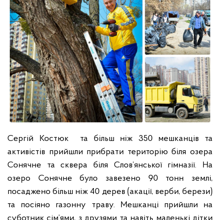
Сергій Костюк та більш ніж 350 мешканців та
активістів прийшли прибрати територію біля озера
Сонячне та сквера біля Слов’янської гімназії.
На
озеро Сонячне було завезено 90 тонн землі,
посаджено більш ніж 40 дерев (акації, верби, берези)
та посіяно газонну траву. Мешканці прийшли на
суботник сім’ями, з друзями та навіть маленькі дітки