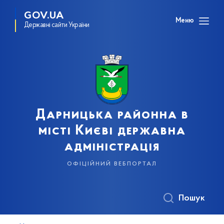
GOV.UA
Меню
Державні сайти України
Дарницька районна в
місті Києві державна
адміністрація
офіційний вебпортал
Пошук