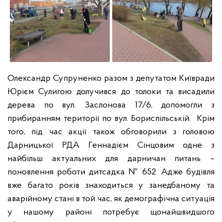
Олександр Супруненко разом з депутатом Київради
Юрієм Сулигою долучився до толоки та висадили
дерева по вул. Заслонова 17/6, допомогли з
прибиранням території по вул. Бориспільській. Крім
того, під час акції також обговорили з головою
Дарницької РДА Геннадієм Сінцовим одне з
найбільш актуальних для дарничан питань –
поновлення роботи дитсадка № 652. Адже будівля
вже багато років знаходиться у занедбаному та
аварійному стані в той час, як демографічна ситуація
у нашому районі потребує щонайшвидшого