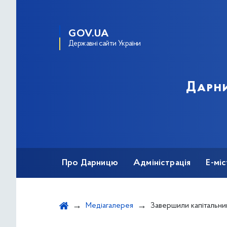
GOV.UA
Державні сайти України
Дарни
Про Дарницю
Адміністрація
Е-мі
Медіагалерея
Завершили капітальний ремонт покрівлі жи