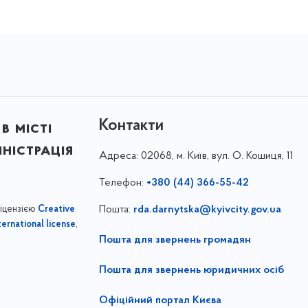
Контакти
в місті
ністрація
Адреса:
02068, м. Київ, вул. О. Кошиця, 11
Телефон:
+380 (44) 366-55-42
ліцензією
Пошта:
rda.darnytska@kyivcity.gov.ua
Creative
,
ernational license
Пошта для звернень громадян
Пошта для звернень юридичних осіб
Офіційний портал Києва