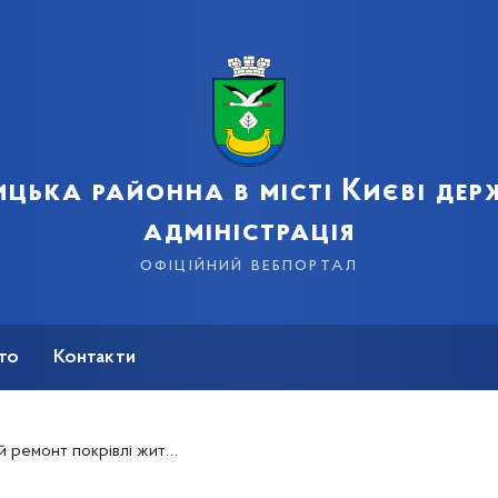
цька районна в місті Києві де
адміністрація
офіційний вебпортал
сто
Контакти
тлового будинку на вул. Драгоманова, 15-А