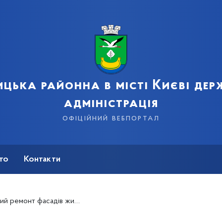
цька районна в місті Києві де
адміністрація
офіційний вебпортал
сто
Контакти
садів житлових будинків в районі.