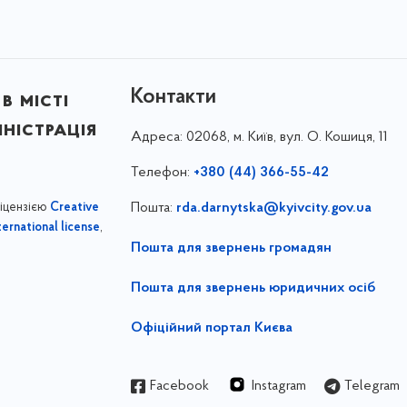
Контакти
в місті
ністрація
Адреса:
02068, м. Київ, вул. О. Кошиця, 11
Телефон:
+380 (44) 366-55-42
ліцензією
Пошта:
rda.darnytska@kyivcity.gov.ua
Creative
,
ernational license
Пошта для звернень громадян
Пошта для звернень юридичних осіб
Офіційний портал Києва
Facebook
Instagram
Telegram