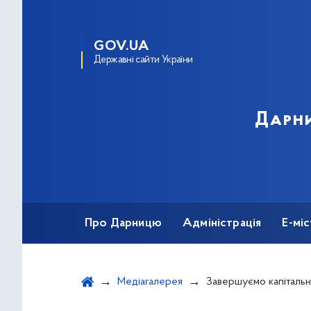
GOV.UA
Державні сайти України
Дарни
Про Дарницю
Адміністрація
Е-мі
Медіагалерея
Завершуємо капітальний ремонт фа