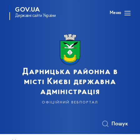
GOV.UA
Меню
Державні сайти України
Дарницька районна в
місті Києві державна
адміністрація
офіційний вебпортал
Пошук