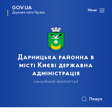
GOV.UA
Меню
Державні сайти України
Дарницька районна в
місті Києві державна
адміністрація
офіційний вебпортал
Пошук