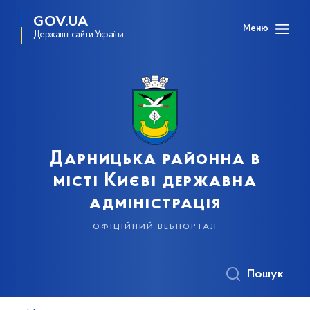
GOV.UA
Меню
Державні сайти України
Дарницька районна в
місті Києві державна
адміністрація
офіційний вебпортал
Пошук