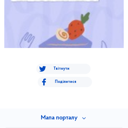
Твітнути
Поділитися
Мапа порталу