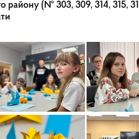
о району (№ 303, 309, 314, 315, 3
ати