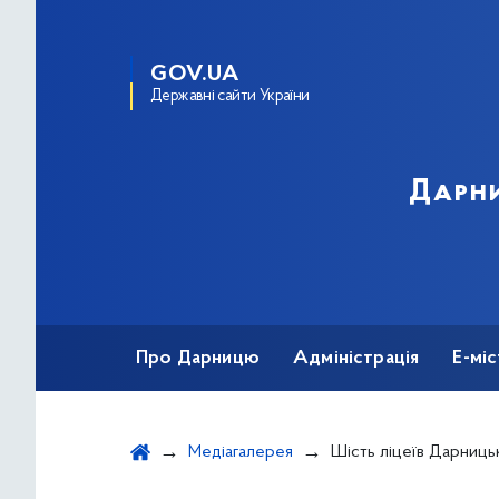
GOV.UA
Державні сайти України
Дарни
Про Дарницю
Адміністрація
Е-мі
Медіагалерея
Шість ліцеїв Дарницького району (№ 303, 309, 314, 