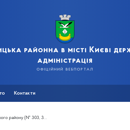
цька районна в місті Києві де
адміністрація
офіційний вебпортал
сто
Контакти
315, 316 та 323) отримали сучасні пароконвектомати