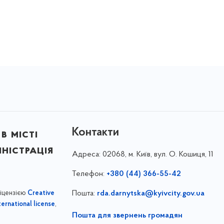
Контакти
в місті
ністрація
Адреса:
02068, м. Київ, вул. О. Кошиця, 11
Телефон:
+380 (44) 366-55-42
ліцензією
Пошта:
rda.darnytska@kyivcity.gov.ua
Creative
,
ernational license
Пошта для звернень громадян