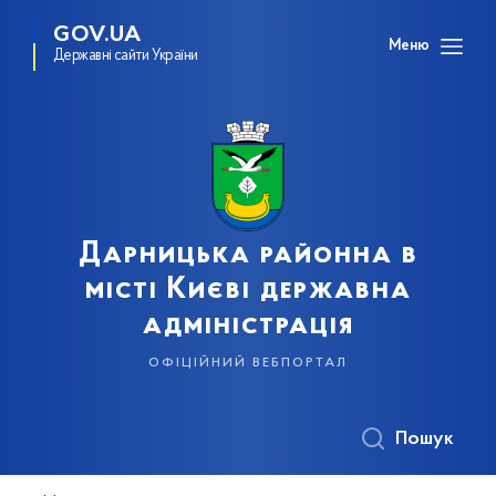
GOV.UA
Меню
Державні сайти України
Дарницька районна в
місті Києві державна
адміністрація
офіційний вебпортал
Пошук