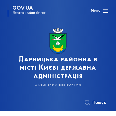
GOV.UA
Меню
Державні сайти України
Дарницька районна в
місті Києві державна
адміністрація
офіційний вебпортал
Пошук