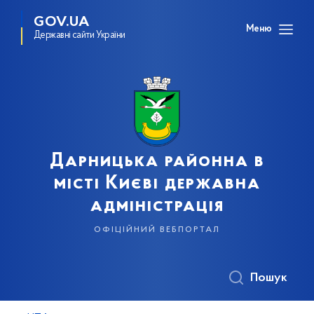
GOV.UA
Меню
Державні сайти України
Дарницька районна в
місті Києві державна
адміністрація
офіційний вебпортал
Пошук