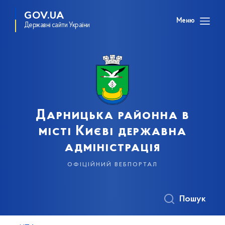
GOV.UA
Меню
Державні сайти України
Дарницька районна в
місті Києві державна
адміністрація
офіційний вебпортал
Пошук