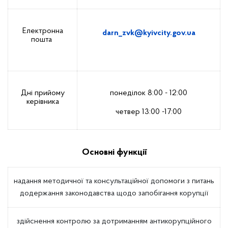
Електронна
darn
_
zvk
@
kyivcity
.
gov
.
u
a
пошта
Дні прийому
понеділок 8:00 - 12:00
керівника
четвер 13:00 -17:00
Основні функції
надання методичної та консультаційної допомоги з питань
додержання законодавства щодо запобігання корупції
здійснення контролю за дотриманням антикорупційного