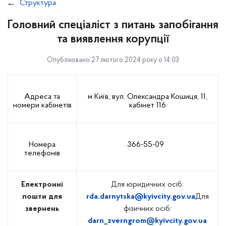
Структура
Головний спеціаліст з питань запобігання
та виявлення корупції
Опубліковано 27 лютого 2024 року о 14:03
Адреса та
м Київ, вул. Олександра Кошиця, 11,
номери кабінетів
кабінет 116
Номера
366-55-09
телефонів
Електронні
Для юридичних осіб:
пошти для
rda.darnytska@kyivcity.gov.ua
Для
звернень
фізичних осіб:
darn_zverngrom@kyivcity.gov.ua