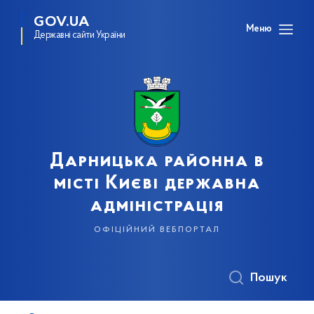
GOV.UA
Меню
Державні сайти України
Дарницька районна в
місті Києві державна
адміністрація
офіційний вебпортал
Пошук