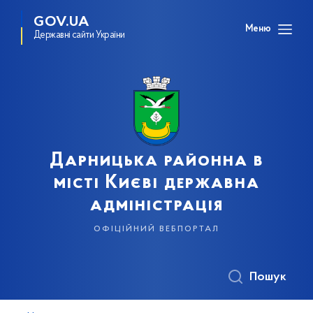
GOV.UA
Меню
Державні сайти України
Дарницька районна в
місті Києві державна
адміністрація
офіційний вебпортал
Пошук