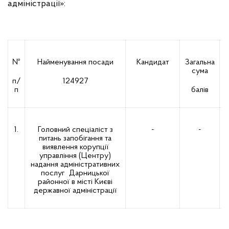
адміністрації»:
№
Найменування посади
Кандидат
Загальна
сума
п/
124927
п
балів
1.
Головний спеціаліст з
-
-
Н
питань запобігання та
виявлення корупції
управління (Центру)
надання адміністративних
послуг Дарницької
районної в місті Києві
державної адміністрації