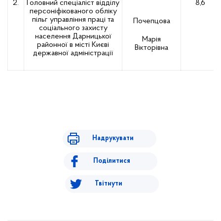
2.
Головний спеціаліст відділу
8,6
персоніфікованого обліку
пільг управління праці та
Почепцова
соціального захисту
населення Дарницької
Марія
районної в місті Києві
Вікторівна
державної адміністрації
Надрукувати
Поділитися
Твітнути