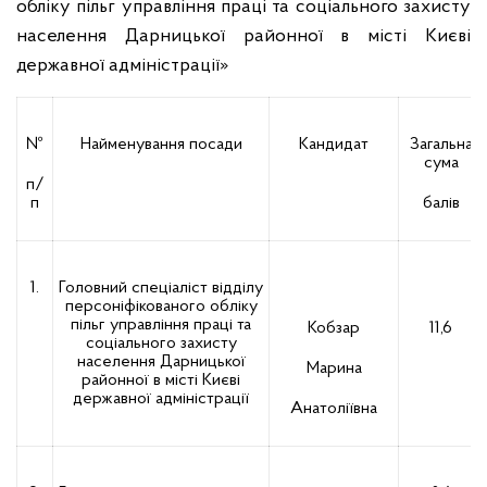
обліку пільг управління праці та соціального захисту
населення Дарницької районної в місті Києві
державної адміністрації»
№
Найменування посади
Кандидат
Загальна
сума
п/
п
балів
1.
Головний спеціаліст відділу
персоніфікованого обліку
пільг управління праці та
Кобзар
11,6
соціального захисту
населення Дарницької
Марина
районної в місті Києві
державної адміністрації
Анатоліївна