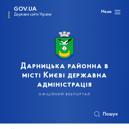
GOV.UA
Меню
Державні сайти України
Дарницька районна в
місті Києві державна
адміністрація
офіційний вебпортал
Пошук