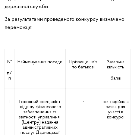
державної служби.
За результатами проведеного конкурсу визначено
переможця:
№
Найменування посади
Прізвище, ім’я
Загальна
по батькові
кількість
п/
п
балів
1.
Головний спеціаліст
-
не надійшла
відділу фінансового
заява для
забезпечення та
участі в
звітності управління
конкурсі
(Центру) надання
адміністративних
послуг Дарницької