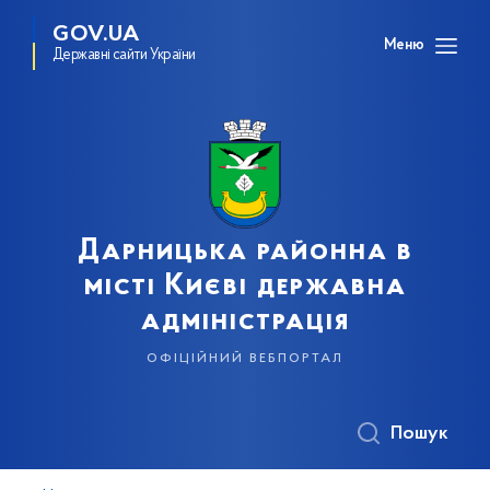
GOV.UA
Меню
Державні сайти України
Дарницька районна в
місті Києві державна
адміністрація
офіційний вебпортал
Пошук