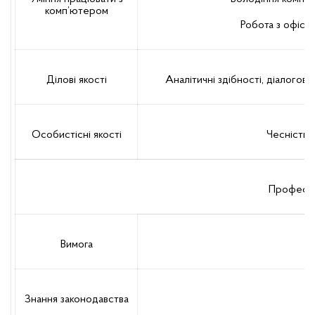
комп’ютером
Робота з офісни
Ділові якості
Аналітичні здібності, діалогове
Особистісні якості
Чесність, 
Професій
Вимога
Знання законодавства