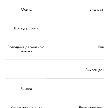
Освіта
Вища, ступ
Досвід роботи
Володіння державною
Вільн
мовою
Вимоги до ко
Вимога
Уміння працювати з
Володіння комп’ю