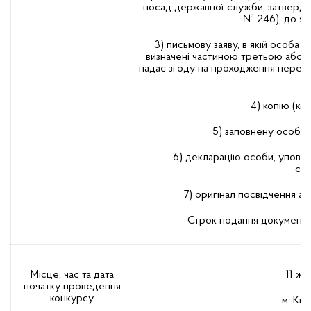
посад державної служби, затвердже
№ 246), до як
3) письмову заяву, в якій особа
визначені частиною третьою або ч
надає згоду на проходження переві
4) копію (ко
5) заповнену особов
6) декларацію особи, уповн
сам
7) оригінал посвідчення а
Строк подання документів
Місце, час та дата
11 жо
початку проведення
конкурсу
м. Киї