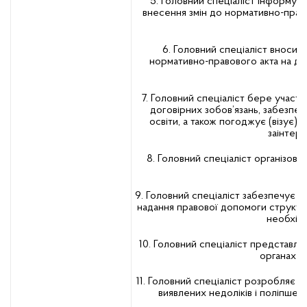
5. Головний спеціаліст інформує 
внесення змін до нормативно-право
6. Головний спеціаліст вносит
нормативно-правового акта на де
7. Головний спеціаліст бере участь 
договірних зобов’язань, забезпеч
освіти, а також погоджує (візує) 
заінтере
8. Головний спеціаліст організову
9. Головний спеціаліст забезпечує 
надання правової допомоги структурн
необхідн
10. Головний спеціаліст представля
органах у
11. Головний спеціаліст розробляє 
виявлених недоліків і поліпшен