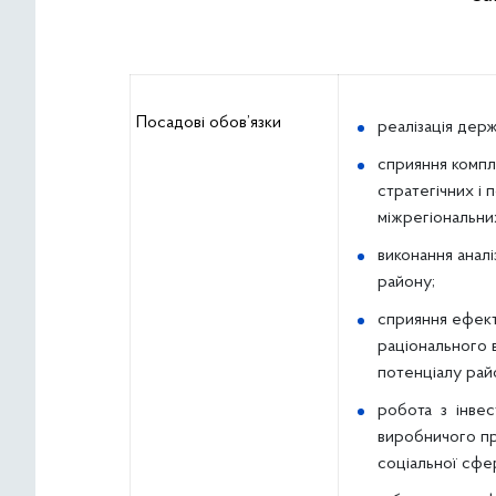
Посадові обов’язки
реалізація держ
сприяння компле
стратегічних і
міжрегіональних
виконання аналі
району;
сприяння ефек
раціонального 
потенціалу рай
робота з інве
виробничого пр
соціальної сфер