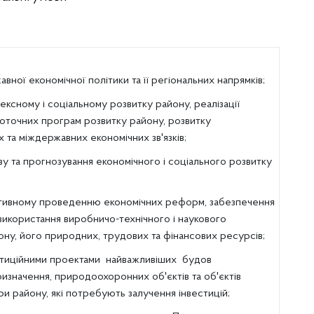
авної економічної політики та її регіональних напрямків;
ксному і соціальному розвитку району, реалізації
 поточних програм розвитку району, розвитку
 та міждержавних економічних зв'язків;
зу та прогнозування економічного і соціального розвитку
тивному проведенню економічних реформ, забезпечення
використання виробничо-технічного і наукового
ону, його природних, трудових та фінансових ресурсів;
стиційними проектами найважливіших будов
изначення, природоохоронних об'єктів та об'єктів
и району, які потребують залучення інвестицій;