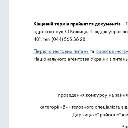
Кінцевий термін прийняття документів –
адресою: вул. О.Кошиця, 11, відділ управлінн
401, тел. (044) 565 36 28.
Перелік тестових питань
та
Коротка інстр
Національного агентства України з питан
проведення конкурсу на зайня
категорії «В» - головного спеціаліста в
Дарницької районної в мі
Заг