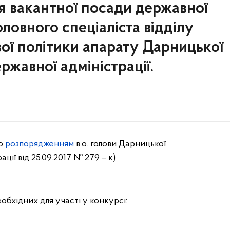
я вакантної посади державної
оловного спеціаліста відділу
ої політики апарату Дарницької
ержавної адміністрації.
но
розпорядженням
в.о. голови Дарницької
ації від 25.09.2017 № 279 – к)
обхідних для участі у конкурсі: