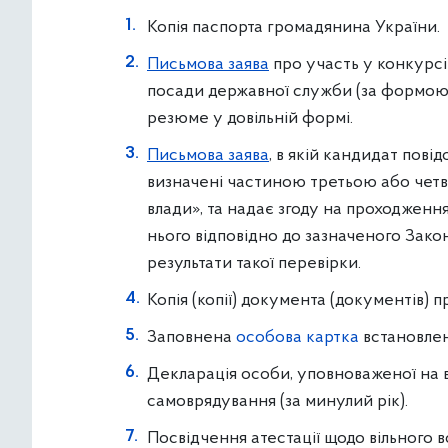
Копія паспорта громадянина України.
Письмова заява
про участь у конкурсі
посади державної служби (за формою,
резюме у довільній формі.
Письмова заява
, в якій кандидат пові
визначені частиною третьою або четв
влади», та надає згоду на проходжен
нього відповідно до зазначеного Зако
результати такої перевірки.
Копія (копії) документа (документів) пр
Заповнена
особова картка
встановлен
Декларація особи, уповноваженої на 
самоврядування (за минулий рік).
Посвідчення атестації щодо вільного