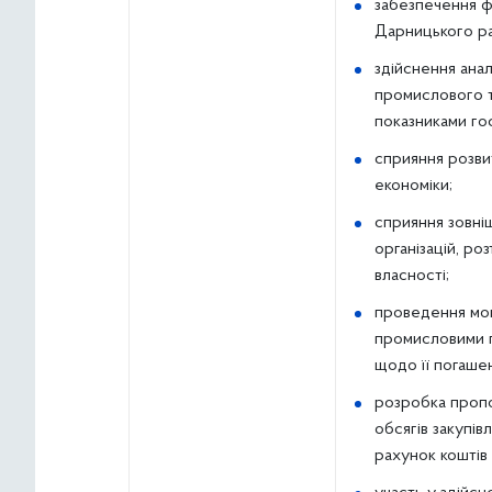
забезпечення ф
Дарницького ра
здійснення анал
промислового т
показниками гос
сприяння розви
економіки;
сприяння зовніш
організацій, ро
власності;
проведення мон
промисловими п
щодо її погаше
розробка пропо
обсягів закупів
рахунок коштів