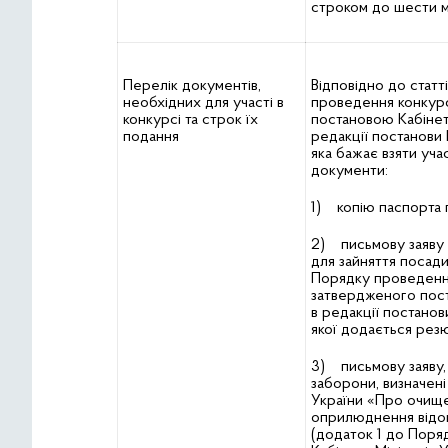
строком до шести мі
Перелік документів,
Відповідно до стат
необхідних для участі в
проведення конкурс
конкурсі та строк їх
постановою Кабіне
подання
редакції постанови 
яка бажає взяти учас
документи:
1) копію паспорта 
2) письмову заяву п
для зайняття посад
Порядку проведення
затвердженого пост
в редакції постанов
якої додається резю
3) письмову заяву, 
заборони, визначен
України «Про очище
оприлюднення відом
(додаток 1 до Поря