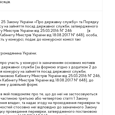
сяців.
ті 25 Закону України «Про державну службу» та Порядку
у на зайняття посад державної служби, затвердженого
ту Міністрів України від 25.03.2016 № 246 (в
Кабінету Міністрів України від 18.08.2017 № 648), особа,
ть у конкурсі, подає до конкурсної комісії такі
громадянина України;
ро участь у конкурсі із зазначенням основних мотивів
и державної служби (за формою згідно з додатком 2 до
 конкурсу на зайняття посад державної служби,
ановою Кабінету Міністрів України від 25.03.2016 № 246,
и Кабінету Міністрів України від 18.08.2017 № 648), до
ме у довільній формі;
в якій повідомляє про те, що до неї не застосовуються
і частиною третьою або четвертою статті 1 Закону
ння влади», та надає згоду на проходження перевірки та
остей стосовно неї відповідно до зазначеного Закону
дку проведення перевірки, затвердженого постановою