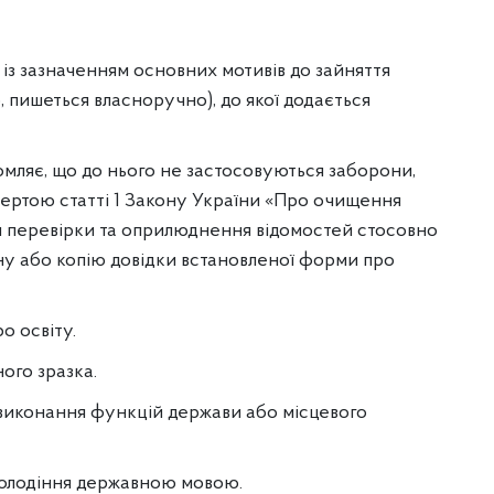
 із зазначенням основних мотивів до зайняття
 пишеться власноручно), до якої додається
домляє, що до нього не застосовуються заборони,
ертою статті 1 Закону України «Про очищення
ня перевірки та оприлюднення відомостей стосовно
ну або копію довідки встановленої форми про
о освіту.
ого зразка.
виконання функцій держави або місцевого
 володіння державною мовою.