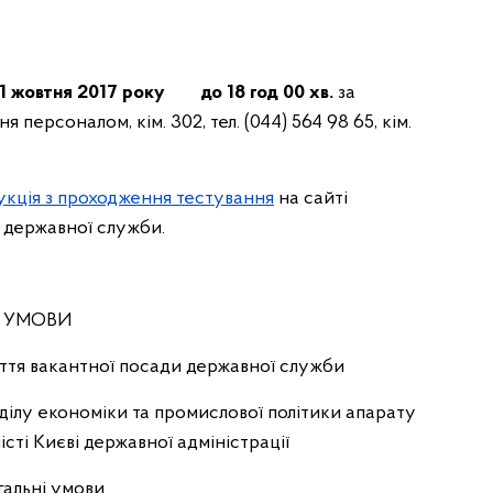
 11 жовтня 2017 року до 18 год 00 хв.
за
я персоналом, кім. 302, тел. (044) 564 98 65, кім.
укція з проходження тестування
на сайті
ь державної служби.
УМОВИ
ття вакантної посади державної служби
ідділу економіки та промислової політики апарату
сті Києві державної адміністрації
альні умови