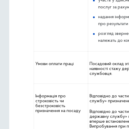
участь у здійсн
послуг за раху
надання інформ
про результати
розгляд звернен
належать до ком
Умови оплати праці
Посадовий оклад згі
наявності стажу де
службовця.
Інформація про
Відповідно до част
строковість чи
службу» призначенн
безстроковість
призначення на посаду
Відповідно до части
державну службу» 
вперше встановленн
Випробування при п