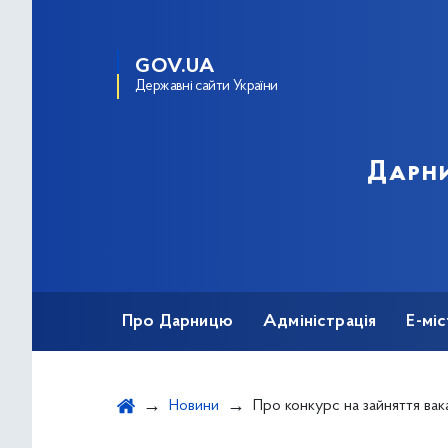
GOV.UA
Державні сайти України
Дарни
Про Дарницю
Адміністрація
Е-мі
Новини
Про конкурс на зайняття вакантної посади державної служби категорії «В» - головного спеціаліста відділу економіки та промислової пол