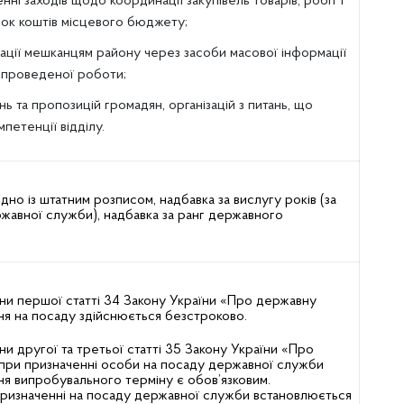
енні заходів щодо координації закупівель товарів, робіт і
нок коштів місцевого бюджету;
ації мешканцям району через засоби масової інформації
 проведеної роботи;
ь та пропозицій громадян, організацій з питань, що
петенції відділу.
дно із штатним розписом, надбавка за вислугу років (за
ржавної служби), надбавка за ранг державного
ини першої статті 34 Закону України «Про державну
я на посаду здійснюється безстроково.
ни другої та третьої статті 35 Закону України «Про
при призначенні особи на посаду державної служби
я випробувального терміну є обов’язковим.
ризначенні на посаду державної служби встановлюється