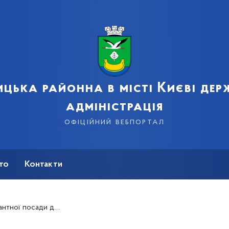
цька районна в місті Києві де
адміністрація
офіційний вебпортал
сто
Контакти
ітики апарату Дарницької районної в місті Києві державної адміністрації.