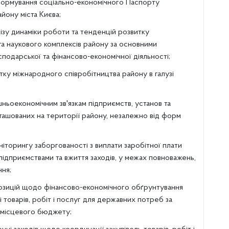
ормування соціально-економічного Паспорту
йону міста Києва;
ізу динаміки роботи та тенденцій розвитку
а наукового комплексів району за основними
подарської та фінансово-економічної діяльності;
тку міжнародного співробітництва району в галузі
ньоекономічним зв'язкам підприємств, установ та
зташованих на території району, незалежно від форм
іторингу заборгованості з виплати заробітної плати
ідприємствами та вжиття заходів, у межах повноважень,
ння;
зицій щодо фінансово-економічного обґрунтування
лі товарів, робіт і послуг для державних потреб за
 місцевого бюджету;