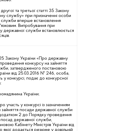
оково.
 другої та третьої статті 35 Закону
ну службу» при призначенні особи
ї служби вперше встановлення
'язковим. Випробування при
ду державної служби встановлюється
яців.
 25 Закону України «Про державну
проведення конкурсу на зайняття
ужби, затвердженого постановою
країни від 25.03.2016 № 246, особа,
ть у конкурсі, подає до конкурсної
:
ромадянина України;
о участь у конкурсі із зазначенням
я зайняття посади державної служби
 додатком 2 до Порядку проведення
я посад державної служби,
новою Кабінету Міністрів України від
о якої додається резюме у довільній