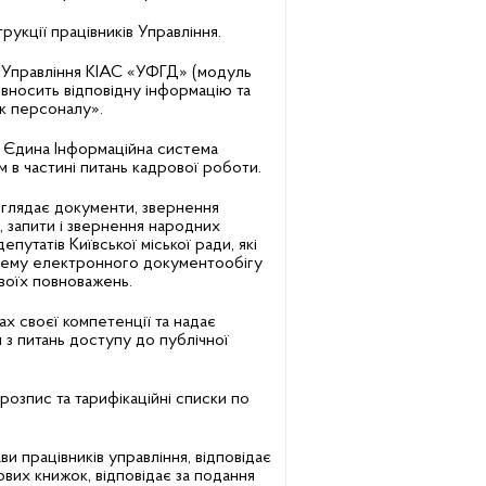
трукції працівників Управління.
 Управління КІАС «УФГД» (модуль
вносить відповідну інформацію та
ік персоналу».
і Єдина Інформаційна система
 в частині питань кадрової роботи.
зглядає документи, звернення
й, запити і звернення народних
епутатів Київської міської ради, які
тему електронного документообігу
оїх повноважень.
х своєї компетенції та надає
 з питань доступу до публічної
розпис та тарифікаційні списки по
ви працівників управління, відповідає
вих книжок, відповідає за подання