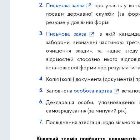
Письмова заява
про участь у конк
посади державної служби (за форм
резюме у довільній формі.
Письмова заява
,
в якій кандида
заборони, визначені частиною трет
очищення влади», та надає згод
відомостей стосовно нього відпов
встановленої форми про результати та
Копія (копії) документа (документів) пр
Заповнена
особова картка
встанов
Декларація особи, уповноваженої
самоврядування (за минулий рік).
Посвідчення атестації щодо вільного
Кінцевий термін прийняття документів