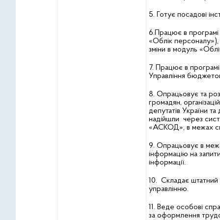
5. Готує посадові інс
6.Працює в програмі
«Облік персоналу»), 
зміни в модуль «Обл
7. Працює в програм
Управління бюджетом
8. Опрацьовує та ро
громадян, організаці
депутатів України та д
надійшли через сис
«АСКОД», в межах св
9. Опрацьовує в межа
інформацію на запити
інформації.
10. Складає штатний 
управлінню.
11. Веде особові спра
за оформлення трудо