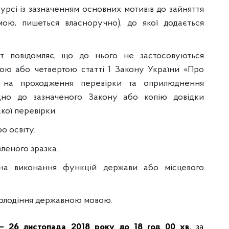
урсі із зазначенням основних мотивів до зайняття
ою, пишеться власноручно), до якої додається
т повідомляє, що до нього не застосовуються
ьою або четвертою статті 1 Закону України «Про
у на проходження перевірки та оприлюднення
ідно до зазначеного Закону або копію довідки
кої перевірки.
о освіту.
леного зразка.
 на виконання функцій держави або місцевого
 володіння державною мовою.
 – 26 листопада 2018 року до 18 год 00 хв.
за