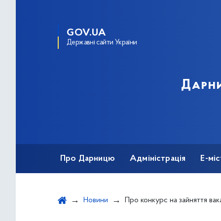
GOV.UA
Державні сайти України
Дарни
Про Дарницю
Адміністрація
Е-мі
Новини
Про конкурс на зайняття вакантної посади державної служби категорії «В» - головного спеціаліста сектору організаційно – правового забезпечення та управління персоналом У