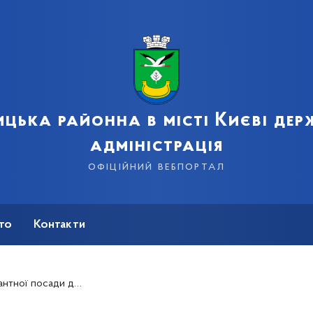
цька районна в місті Києві де
адміністрація
офіційний вебпортал
сто
Контакти
правління капітального будівництва Дарницької районної в місті Києві державної адміністрації.