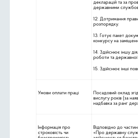
декларацій та за про
державними службовц
12. Дотримання прав
розпорядку.
13. Готує пакет доку
конкурсу на заміщенн
14. Здійснює іншу дія
роботи та державної
15. Здійснює інші по
Умови оплати праці
Посадовий оклад згід
вислугу років (за на
надбавка за ранг де
Інформація про
Відповідно до частин
строковість чи
«Про державну служ