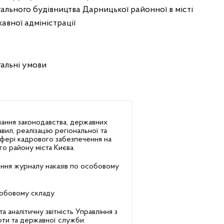
ального будівництва Дарницької районної в місті
авної адміністрації
гальні умови
мання законодавства, державних
авил, реалізацію регіональної та
сфері кадрового забезпечення на
о району міста Києва.
ення журналу наказів по особовому
собовому складу.
та аналітичну звітність Управління з
оти та державної служби.