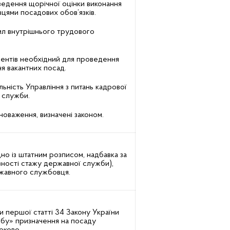
ведення щорічної оцінки виконання
ями посадових обов’язків.
ил внутрішнього трудового
ментів необхідний для проведення
я вакантних посад.
льність Управління з питань кадрової
 служби.
вноваження, визначені законом.
но із штатним розписом, надбавка за
явності стажу державної служби),
ржавного службовця.
и першої статті 34 Закону України
бу» призначення на посаду