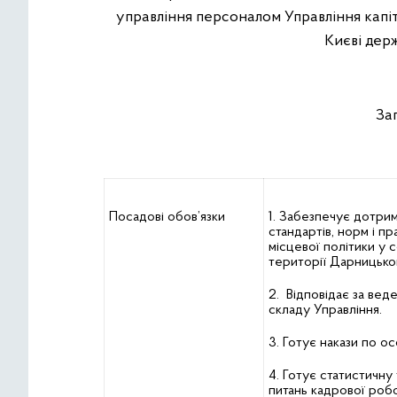
управління персоналом Управління капіт
Києві держ
За
Посадові обов’язки
1. Забезпечує дотри
стандартів, норм і пр
місцевої політики у 
території Дарницьког
2. Відповідає за вед
складу Управління.
3. Готує накази по о
4. Готує статистичну 
питань кадрової роб