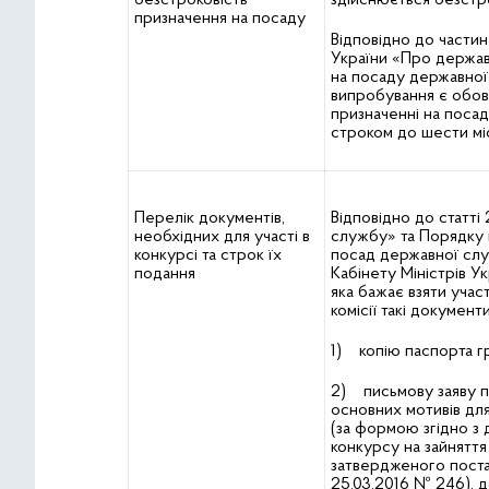
безстроковість
здійснюється безстр
призначення на посаду
Відповідно до частин
України «Про держав
на посаду державно
випробування є обов
призначенні на поса
строком до шести міс
Перелік документів,
Відповідно до статті
необхідних для участі в
службу» та Порядку 
конкурсі та строк їх
посад державної сл
подання
Кабінету Міністрів У
яка бажає взяти учас
комісії такі документи
1) копію паспорта г
2) письмову заяву пр
основних мотивів дл
(за формою згідно з
конкурсу на зайнятт
затвердженого поста
25.03.2016 № 246), д