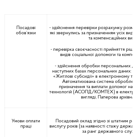
Посадові
- здійснення перевірки розрахунку розмір
обов’язки
які звернулись за призначенням усіх виді
та компенсаційних випл
- перевірка своєчасності прийняття ріше
видів соціальної допомоги та компен
- здійснення обробки персональних дан
наступних базах персональних даних: 
«Житлові субсидії» в електронному та 
Автоматизована система обробленн
призначення та виплати допомог на б
технологій (АСОПД/КОМТЕХ) в електро
вигляді, Паперова архівна 
Умови оплати
Посадовий оклад згідно зі штатним роз
праці
вислугу років (за наявності стажу держав
за ранг державного служ