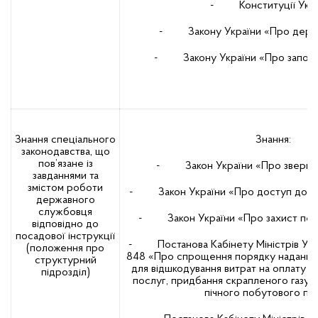
- Конституції Укра
- Закону України «Про держа
- Закону України «Про запобіга
Знання спеціального
Знання:
законодавства, що
пов’язане із
- Закон України «Про звернен
завданнями та
змістом роботи
- Закон України «Про доступ до пуб
державного
службовця
- Закон України «Про захист пер
відповідно до
посадової інструкції
- Постанова Кабінету Міністрів Укра
(положення про
848 «Про спрощення порядку надання
структурний
для відшкодування витрат на оплату 
підрозділ)
послуг, придбання скрапленого газу, 
пічного побутового пал