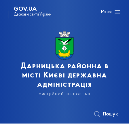
GOV.UA
Меню
Державні сайти України
Дарницька районна в
місті Києві державна
адміністрація
офіційний вебпортал
Пошук