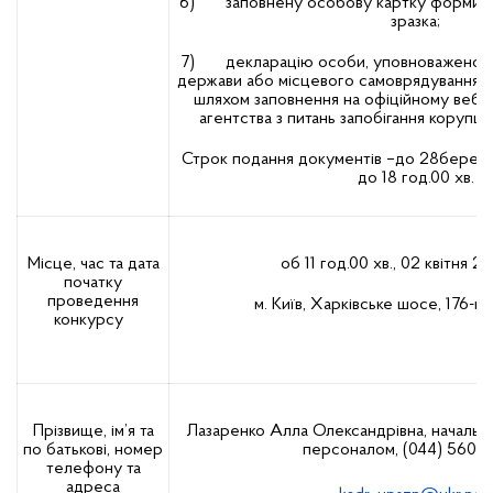
6) заповнену особову картку форми П
зразка;
7) декларацію особи, уповноваженої н
держави або місцевого самоврядування, з
шляхом заповнення на офіційному веб-с
агентства з питань запобігання корупці
Строк подання документів –до 28березн
до 18 год.00 хв.
Місце, час та дата
об 11 год.00 хв., 02 квітня 2
початку
проведення
м. Київ, Харківське шосе, 176-г,
конкурсу
Прізвище, ім’я та
Лазаренко Алла Олександрівна, начальни
по батькові, номер
персоналом, (044) 560 0
телефону та
адреса