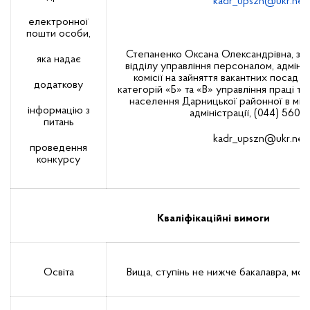
kadr_upszn@ukr.net
;
електронної
пошти особи,
Степаненко Оксана Олександрівна, зас
яка надає
відділу управління персоналом, адміні
комісії на зайняття вакантних посад
додаткову
категорій «Б» та «В» управління праці та
населення Дарницької районної в міст
інформацію з
адміністрації, (044) 560 0
питань
kadr_upszn@ukr.net
.
проведення
конкурсу
Кваліфікаційні вимоги
Освіта
Вища, ступінь не нижче бакалавра, мо