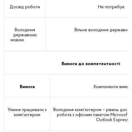
Досвід роботи
Не потребує
Володіння
Вільне володіння державно
державною
мовою
Вимоги до компетентності
Вимога
Компоненти вимог
Уміння працювати з
Володіння комп’ютером – рівень досві
комп’ютером
робота з офісним пакетом Microsoft O
Outlook Express).