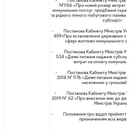
- Постанова Кабінету Міністрів Укра
№1156 «Про новий розмір витрат н
комунальних послуг, придбання скрапл
та рідкого пічного побутового палива у
субсидії»;
- Постанова Кабінету Міністрів Укра
409«Про встановлення державних соці
сфері житлово-комунального об
- Постанова Кабінету Міністрів Укра
534 «Деякі питання надання субсидій
витрат на оплату комунальни
- Постанова Кабінету Міністрів Укр
2018 № 1176 «Деякі питання надання
населенню у грошовій ф
- Постанова Кабінету Міністрів Укр
2019 № 62 «Про внесення змін до деяк
Міністрів України»
- Положення про відділ прийняття рі
призначенням всіх видів 