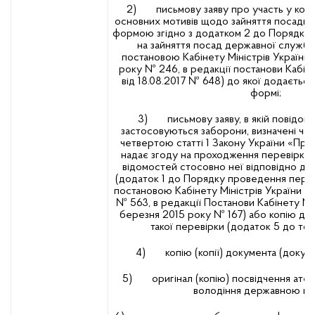
2) письмову заяву про участь у конку
основних мотивів щодо зайняття посади 
формою згідно з додатком 2 до Порядку
на зайняття посад державної служб
постановою Кабінету Міністрів України 
року № 246, в редакції постанови Кабіне
від 18.08.2017 № 648) до якої додаєтьс
формі;
3) письмову заяву, в якій повідомл
застосовуються заборони, визначені ч
четвертою статті 1 Закону України «Про
надає згоду на проходження перевірки
відомостей стосовно неї відповідно до
(додаток 1 до Порядку проведення пере
постановою Кабінету Міністрів України ві
№ 563, в редакції Постанови Кабінету Мін
березня 2015 року № 167) або копію дов
такої перевірки (додаток 5 до то
4) копію (копії) документа (докумен
5) оригінал (копію) посвідчення атест
володіння державною м