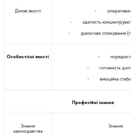
Ділові якості
- оперативність
- здатність концентруватися
- діалогове спілкування (пись
Особистісні якості
- порядність;
- готовність допомо
- емоційна стабільн
Професійні знання
Знання
Знання:
законодавства