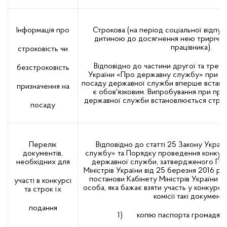
Інформація про
Строкова (на період соціальної відпус
дитиною до досягнення нею трирічно
працівника).
строковість чи
Відповідно до частини другої та треть
безстроковість
України «Про державну службу» при пр
посаду державної служби вперше встано
призначення на
є обов'язковим. Випробування при при
державної служби встановлюється строк
посаду
Перелік
Відповідно до статті 25 Закону Укра
документів,
службу» та Порядку проведення конкурс
необхідних для
державної служби, затвердженого По
Міністрів України від 25 березня 2016 ро
постанови Кабінету Міністрів України ві
участі в конкурсі
особа, яка бажає взяти участь у конкурсі
та строк їх
комісії такі документи
подання
1) копію паспорта громадянин