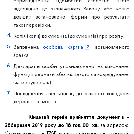
оприлюднення відомостей стосовно нього
відповідно до зазначеного Закону або копію
довідки встановленої форми про результати
такої перевірки.
Копія (копії) документа (документів) про освіту.
Заповнена
особова картка
встановленого
зразка.
Декларація особи, уповноваженої на виконання
функцій держави або місцевого самоврядування
(за минулий рік).
Посвідчення атестації щодо вільного володіння
державною мовою.
Кінцевий термін прийняття документів –
28
березня
201
9
року до
18
год
00
хв.
за адресою:
Харківське шосе, 176Г, відділ управління персоналом,