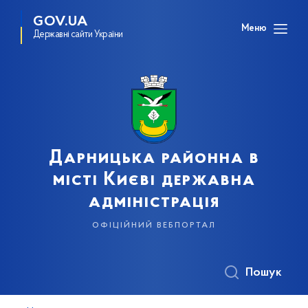
GOV.UA
Меню
Державні сайти України
Дарницька районна в
місті Києві державна
адміністрація
офіційний вебпортал
Пошук