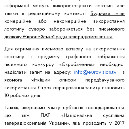
інформації можуть використовувати логотип, але
тільки в редакційному контексті.
Будь-яке інше
комерційне або некомерційне використання
логотипу суворо забороняється без письмового
дозволу Європейської ради телерадіомовлення.
Для отримання письмово дозволу на використання
логотипу і предмету графічного зображення
пісенного конкурсу «Євробачення» необхідно
надіслати запит на адресу:
info@eurovision.tv
з
якомога чіткішим описом передбачуваного
використання. Строк опрацювання запиту становить
10 робочих днів.
Також, звертаємо увагу суб’єктів господарювання,
що між ПАТ «Національна суспільна
телерадіокомпанія України», яка проводить у 2017